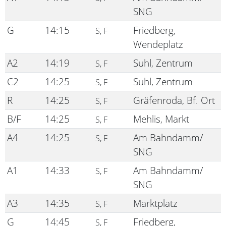
SNG
G
14:15
Friedberg,
S, F
Wendeplatz
A2
14:19
Suhl, Zentrum
S, F
C2
14:25
Suhl, Zentrum
S, F
R
14:25
Gräfenroda, Bf. Ort
S, F
B/F
14:25
Mehlis, Markt
S, F
A4
14:25
Am Bahndamm/
S, F
SNG
A1
14:33
Am Bahndamm/
S, F
SNG
A3
14:35
Marktplatz
S, F
G
14:45
Friedberg,
S, F