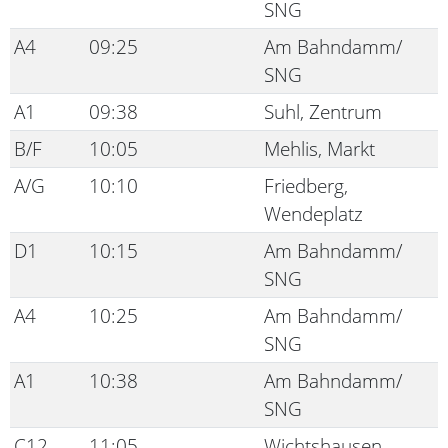
SNG
A4
09:25
Am Bahndamm/
SNG
A1
09:38
Suhl, Zentrum
B/F
10:05
Mehlis, Markt
A/G
10:10
Friedberg,
Wendeplatz
D1
10:15
Am Bahndamm/
SNG
A4
10:25
Am Bahndamm/
SNG
A1
10:38
Am Bahndamm/
SNG
C12
11:05
Wichtshausen,