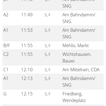
SNG
A2
11:49
Am Bahndamm/
S, F
SNG
A1
11:53
Am Bahndamm/
S, F
SNG
B/F
11:55
Mehlis, Markt
S, F
C2
11:55
Wichtshausen,
S, F
Bauwi
C1
12:10
Am Mittelrain, CDA
S, F
A1
12:13
Am Bahndamm/
S, F
SNG
G
12:15
Friedberg,
S, F
Wendeplatz