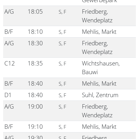
A/G
18:05
Friedberg,
S, F
Wendeplatz
B/F
18:10
Mehlis, Markt
S, F
A/G
18:30
Friedberg,
S, F
Wendeplatz
C12
18:35
Wichtshausen,
S, F
Bauwi
B/F
18:40
Mehlis, Markt
S, F
D1
18:40
Suhl, Zentrum
S, F
A/G
19:00
Friedberg,
S, F
Wendeplatz
B/F
19:10
Mehlis, Markt
S, F
A/G
19:30
Friedberg,
S, F