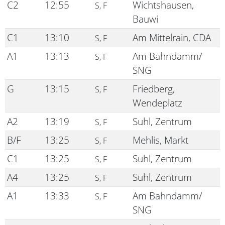
C2
12:55
Wichtshausen,
S, F
Bauwi
C1
13:10
Am Mittelrain, CDA
S, F
A1
13:13
Am Bahndamm/
S, F
SNG
G
13:15
Friedberg,
S, F
Wendeplatz
A2
13:19
Suhl, Zentrum
S, F
B/F
13:25
Mehlis, Markt
S, F
C1
13:25
Suhl, Zentrum
S, F
A4
13:25
Suhl, Zentrum
S, F
A1
13:33
Am Bahndamm/
S, F
SNG