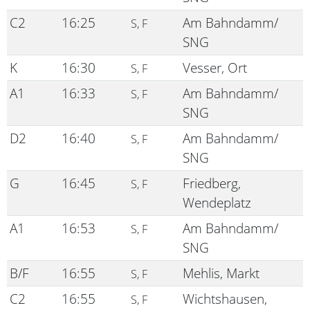
C2
16:25
Am Bahndamm/
S, F
SNG
K
16:30
Vesser, Ort
S, F
A1
16:33
Am Bahndamm/
S, F
SNG
D2
16:40
Am Bahndamm/
S, F
SNG
G
16:45
Friedberg,
S, F
Wendeplatz
A1
16:53
Am Bahndamm/
S, F
SNG
B/F
16:55
Mehlis, Markt
S, F
C2
16:55
Wichtshausen,
S, F