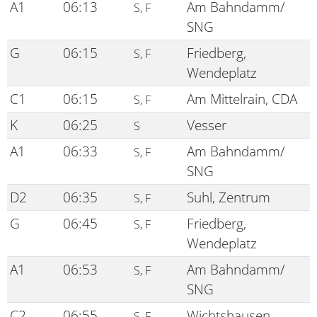
A1
06:13
Am Bahndamm/
S, F
SNG
G
06:15
Friedberg,
S, F
Wendeplatz
C1
06:15
Am Mittelrain, CDA
S, F
K
06:25
Vesser
S
A1
06:33
Am Bahndamm/
S, F
SNG
D2
06:35
Suhl, Zentrum
S, F
G
06:45
Friedberg,
S, F
Wendeplatz
A1
06:53
Am Bahndamm/
S, F
SNG
C2
06:55
Wichtshausen,
S, F