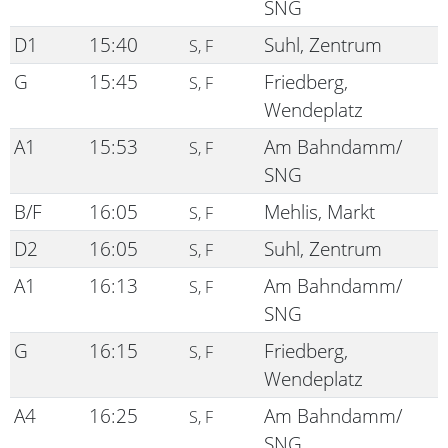
SNG
D1
15:40
Suhl, Zentrum
S, F
G
15:45
Friedberg,
S, F
Wendeplatz
A1
15:53
Am Bahndamm/
S, F
SNG
B/F
16:05
Mehlis, Markt
S, F
D2
16:05
Suhl, Zentrum
S, F
A1
16:13
Am Bahndamm/
S, F
SNG
G
16:15
Friedberg,
S, F
Wendeplatz
A4
16:25
Am Bahndamm/
S, F
SNG