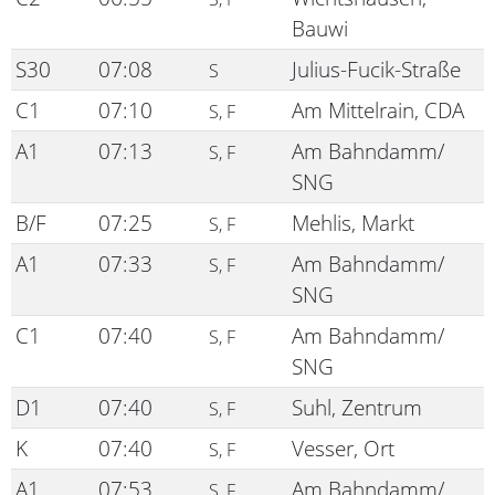
Bauwi
S30
07:08
Julius-Fucik-Straße
S
C1
07:10
Am Mittelrain, CDA
S, F
A1
07:13
Am Bahndamm/
S, F
SNG
B/F
07:25
Mehlis, Markt
S, F
A1
07:33
Am Bahndamm/
S, F
SNG
C1
07:40
Am Bahndamm/
S, F
SNG
D1
07:40
Suhl, Zentrum
S, F
K
07:40
Vesser, Ort
S, F
A1
07:53
Am Bahndamm/
S, F