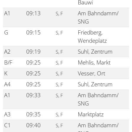
Bauwi
A1
09:13
Am Bahndamm/
S, F
SNG
G
09:15
Friedberg,
S, F
Wendeplatz
A2
09:19
Suhl, Zentrum
S, F
B/F
09:25
Mehlis, Markt
S, F
K
09:25
Vesser, Ort
S, F
A4
09:25
Suhl, Zentrum
S, F
A1
09:33
Am Bahndamm/
S, F
SNG
A3
09:35
Marktplatz
S, F
C1
09:40
Am Bahndamm/
S, F