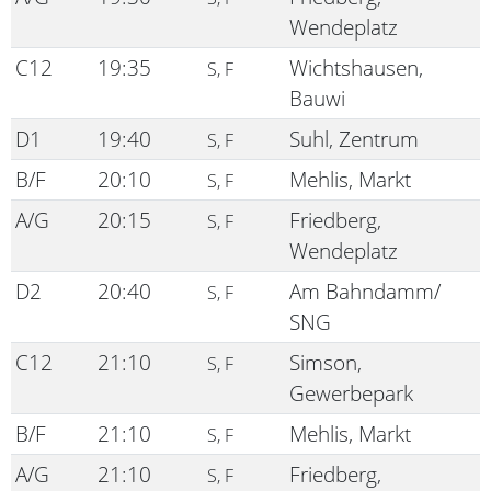
Wendeplatz
C12
19:35
Wichtshausen,
S, F
Bauwi
D1
19:40
Suhl, Zentrum
S, F
B/F
20:10
Mehlis, Markt
S, F
A/G
20:15
Friedberg,
S, F
Wendeplatz
D2
20:40
Am Bahndamm/
S, F
SNG
C12
21:10
Simson,
S, F
Gewerbepark
B/F
21:10
Mehlis, Markt
S, F
A/G
21:10
Friedberg,
S, F