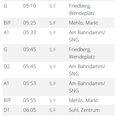
G
05:10
Friedberg,
S, F
Wendeplatz
B/F
05:25
Mehlis, Markt
S, F
A1
05:33
Am Bahndamm/
S, F
SNG
G
05:45
Friedberg,
S, F
Wendeplatz
D2
05:45
Am Bahndamm/
S, F
SNG
A1
05:53
Am Bahndamm/
S, F
SNG
B/F
05:55
Mehlis, Markt
S, F
D1
06:05
Suhl, Zentrum
S, F