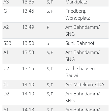
A3
13:35
Marktplatz
S, F
G
13:45
Friedberg,
S, F
Wendeplatz
A2
13:49
Am Bahndamm/
F
SNG
S33
13:50
Suhl, Bahnhof
S
A1
13:53
Am Bahndamm/
S, F
SNG
C2
13:55
Wichtshausen,
S, F
Bauwi
C1
14:10
Am Mittelrain, CDA
S, F
D2
14:10
Am Bahndamm/
S, F
SNG
A1
14:13
Am Bahndamm/
S, F