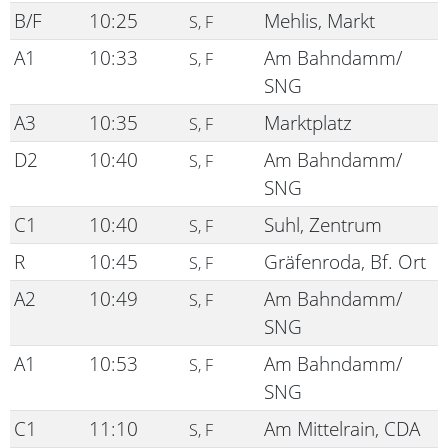
B/F
10:25
Mehlis, Markt
S, F
A1
10:33
Am Bahndamm/
S, F
SNG
A3
10:35
Marktplatz
S, F
D2
10:40
Am Bahndamm/
S, F
SNG
C1
10:40
Suhl, Zentrum
S, F
R
10:45
Gräfenroda, Bf. Ort
S, F
A2
10:49
Am Bahndamm/
S, F
SNG
A1
10:53
Am Bahndamm/
S, F
SNG
C1
11:10
Am Mittelrain, CDA
S, F