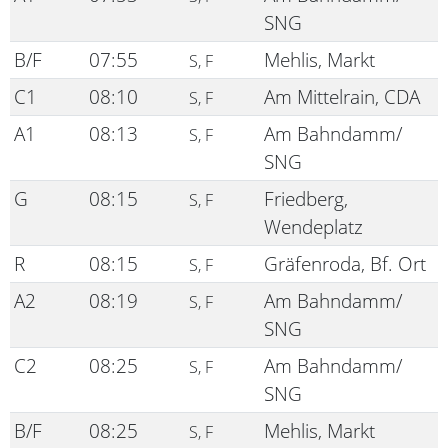
SNG
B/F
07:55
Mehlis, Markt
S, F
C1
08:10
Am Mittelrain, CDA
S, F
A1
08:13
Am Bahndamm/
S, F
SNG
G
08:15
Friedberg,
S, F
Wendeplatz
R
08:15
Gräfenroda, Bf. Ort
S, F
A2
08:19
Am Bahndamm/
S, F
SNG
C2
08:25
Am Bahndamm/
S, F
SNG
B/F
08:25
Mehlis, Markt
S, F