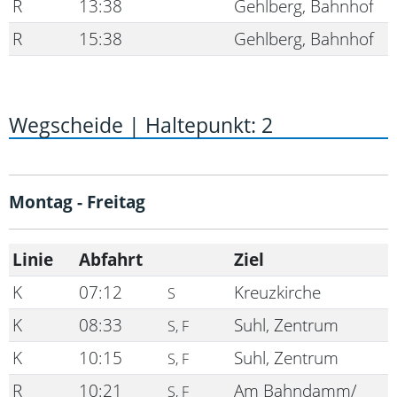
R
13:38
Gehlberg, Bahnhof
R
15:38
Gehlberg, Bahnhof
Wegscheide | Haltepunkt: 2
Montag - Freitag
Linie
Abfahrt
Ziel
K
07:12
Kreuzkirche
S
K
08:33
Suhl, Zentrum
S, F
K
10:15
Suhl, Zentrum
S, F
R
10:21
Am Bahndamm/
S, F