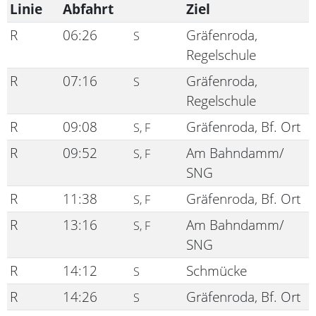
Linie
Abfahrt
Ziel
R
06:26
Gräfenroda,
S
Regelschule
R
07:16
Gräfenroda,
S
Regelschule
R
09:08
Gräfenroda, Bf. Ort
S, F
R
09:52
Am Bahndamm/
S, F
SNG
R
11:38
Gräfenroda, Bf. Ort
S, F
R
13:16
Am Bahndamm/
S, F
SNG
R
14:12
Schmücke
S
R
14:26
Gräfenroda, Bf. Ort
S