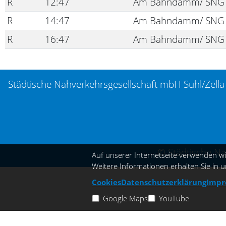
R
12:47
Am Bahndamm/ SNG
R
14:47
Am Bahndamm/ SNG
R
16:47
Am Bahndamm/ SNG
Städtische Nahverkehrsgesellschaft mbH Suhl/
© Städtische Na
Auf unserer Internetseite verwenden wi
Weitere Informationen erhalten Sie in 
Cookies
Datenschutzerklärung
Impr
Google Maps
YouTube