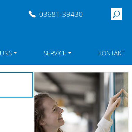
03681-39430
 UNS
SERVICE
KONTAKT