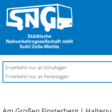
S
=
verkehrt nur an Schultagen
F
=
verkehrt nur an Ferientagen
Am Großen Finsterberg | Haltepu